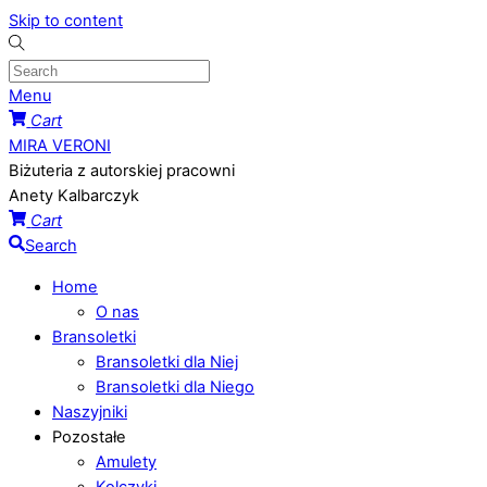
Skip to content
Menu
Cart
MIRA VERONI
Biżuteria z autorskiej pracowni
Anety Kalbarczyk
Cart
Search
Home
O nas
Bransoletki
Bransoletki dla Niej
Bransoletki dla Niego
Naszyjniki
Pozostałe
Amulety
Kolczyki